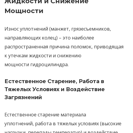
Жидкости и Снижение
Мощности
Износ уплотнений
(манжет, грязесъемников,
направляющих колец) – это
наиболее
распространенная причина поломок
, приводящая
к
утечкам жидкости
и
снижению
мощности
гидроцилиндра.
Естественное Старение, Работа в
Тяжелых Условиях и Воздействие
Загрязнений
Естественное старение
материала
уплотнений,
работа в тяжелых условиях
(высокие
нагрузки, перепады температур) и
воздействие