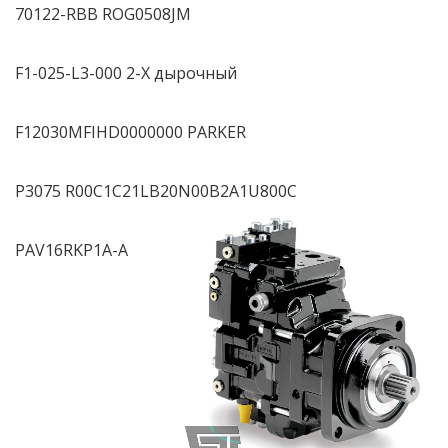
70122-RBB ROG0508JM
F1-025-L3-000 2-Х дырочный
F12030MFIHD0000000 PARKER
P3075 R00C1C21LB20N00B2A1U800C
PAV16RKP1A-A