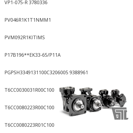
VP1-075-R 3780336
PV046R1K1T1NMM1
PVM092R1KITIMS
P17B196**EK33-65/P11A
PGPSH3349131100C3206005 9388961
T6CC0030031R00C100
T6CC0080223R00C100
T6CC0080223R01C100