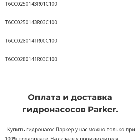
T6CC0250143R01C100
T6CC0250143R03C100
T6CC0280141R00C100
T6CC0280141R03C100
Оплата и доставка
гидронасосов Parker.
Купить гидронасос Паркер у нас можно только при
100% предоплате. На складе у производителя