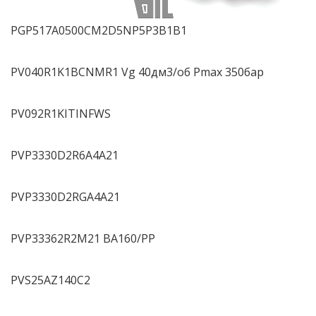
PGP517A0500CM2D5NP5P3B1B1
PV040R1K1BCNMR1 Vg 40дм3/об Pmax 350бар
PV092R1KITINFWS
PVP3330D2R6A4A21
PVP3330D2RGA4A21
PVP33362R2M21 BA160/PP
PVS25AZ140C2